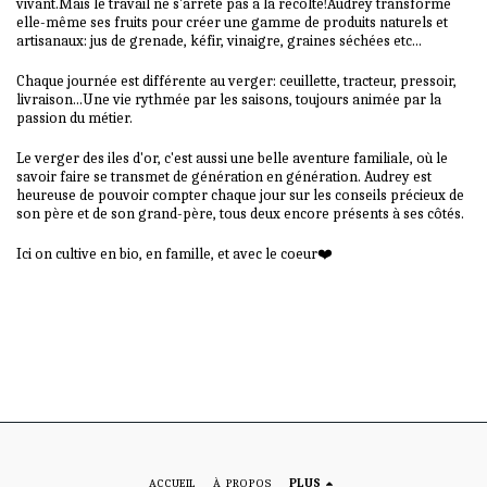
vivant.Mais le travail ne s'arrête pas à la récolte!Audrey transforme
elle-même ses fruits pour créer une gamme de produits naturels et
artisanaux: jus de grenade, kéfir, vinaigre, graines séchées etc...
Chaque journée est différente au verger: ceuillette, tracteur, pressoir,
livraison...Une vie rythmée par les saisons, toujours animée par la
passion du métier.
Le verger des iles d'or, c'est aussi une belle aventure familiale, où le
savoir faire se transmet de génération en génération. Audrey est
heureuse de pouvoir compter chaque jour sur les conseils précieux de
son père et de son grand-père, tous deux encore présents à ses côtés.
Ici on cultive en bio, en famille, et avec le coeur❤️
ACCUEIL
À PROPOS
PLUS